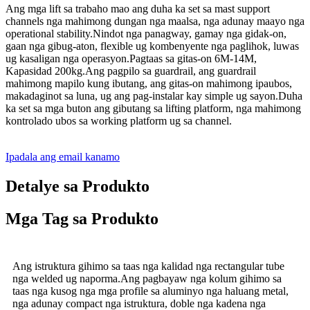
Ang mga lift sa trabaho mao ang duha ka set sa mast support
channels nga mahimong dungan nga maalsa, nga adunay maayo nga
operational stability.Nindot nga panagway, gamay nga gidak-on,
gaan nga gibug-aton, flexible ug kombenyente nga paglihok, luwas
ug kasaligan nga operasyon.Pagtaas sa gitas-on 6M-14M,
Kapasidad 200kg.Ang pagpilo sa guardrail, ang guardrail
mahimong mapilo kung ibutang, ang gitas-on mahimong ipaubos,
makadaginot sa luna, ug ang pag-instalar kay simple ug sayon.Duha
ka set sa mga buton ang gibutang sa lifting platform, nga mahimong
kontrolado ubos sa working platform ug sa channel.
Ipadala ang email kanamo
Detalye sa Produkto
Mga Tag sa Produkto
Ang istruktura gihimo sa taas nga kalidad nga rectangular tube
nga welded ug naporma.Ang pagbayaw nga kolum gihimo sa
taas nga kusog nga mga profile sa aluminyo nga haluang metal,
nga adunay compact nga istruktura, doble nga kadena nga