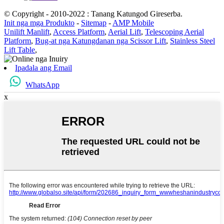
© Copyright - 2010-2022 : Tanang Katungod Gireserba.
Init nga mga Produkto
-
Sitemap
-
AMP Mobile
Unilift Manlift
,
Access Platform
,
Aerial Lift
,
Telescoping Aerial
Platform
,
Bug-at nga Katungdanan nga Scissor Lift
,
Stainless Steel
Lift Table
,
Ipadala ang Email
WhatsApp
x