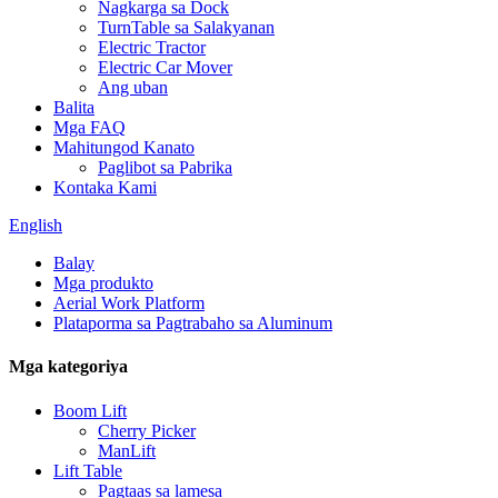
Nagkarga sa Dock
TurnTable sa Salakyanan
Electric Tractor
Electric Car Mover
Ang uban
Balita
Mga FAQ
Mahitungod Kanato
Paglibot sa Pabrika
Kontaka Kami
English
Balay
Mga produkto
Aerial Work Platform
Plataporma sa Pagtrabaho sa Aluminum
Mga kategoriya
Boom Lift
Cherry Picker
ManLift
Lift Table
Pagtaas sa lamesa