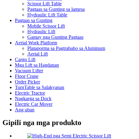
Scissor Lift Table
Pagtaas sa Gunting sa lamesa
Hydraulic Lift Table
Pagtaas sa Gunting
Mobile Scissor Lift
Hydraulic Lift
Gamay nga Gunting Pagtaas
Aerial Work Platform
Plataporma sa Pagtrabaho sa Aluminum
Aerial Lift
Cargo Lift
Mga Lift sa Hagdanan
Vacuum Lifter
Floor Crane
Order Picker
TurnTable sa Salakyanan
Electric Tractor
Nagkarga sa Dock
Electric Car Mover
Ang uban
Gipili nga mga produkto