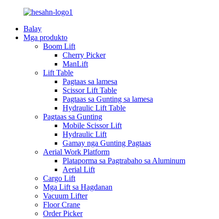
Balay
Mga produkto
Boom Lift
Cherry Picker
ManLift
Lift Table
Pagtaas sa lamesa
Scissor Lift Table
Pagtaas sa Gunting sa lamesa
Hydraulic Lift Table
Pagtaas sa Gunting
Mobile Scissor Lift
Hydraulic Lift
Gamay nga Gunting Pagtaas
Aerial Work Platform
Plataporma sa Pagtrabaho sa Aluminum
Aerial Lift
Cargo Lift
Mga Lift sa Hagdanan
Vacuum Lifter
Floor Crane
Order Picker