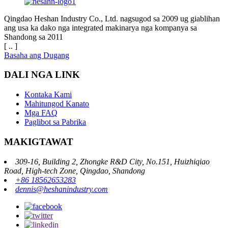
Qingdao Heshan Industry Co., Ltd. nagsugod sa 2009 ug giablihan
ang usa ka dako nga integrated makinarya nga kompanya sa
Shandong sa 2011
[ .. ]
Basaha ang Dugang
DALI NGA LINK
Kontaka Kami
Mahitungod Kanato
Mga FAQ
Paglibot sa Pabrika
MAKIGTAWAT
309-16, Building 2, Zhongke R&D City, No.151, Huizhiqiao
Road, High-tech Zone, Qingdao, Shandong
+86 18562653283
dennis@heshanindustry.com