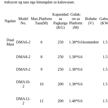
traksyon ug taas nga hinungdan sa kaluwasan.
Kapasidad
Gidak-
Model
Max.Platform
sa
on sa
Boltahe
Gah
Ngalan
No.
Taas(M)
Pagkarga
Platform
(V)
(KW
(KG)
(M)
Dual
DMA6-2
6
250
1.38*0.6
kostumbre
1.5
Mast
DMA8-2
8
250
1.38*0.6
1.5
DMA9-2
9
250
1.38*0.6
1.5
DMA10-
10
200
1.38*0.6
1.5
2
DMA12-
12
200
1.48*0.6
1.5
2