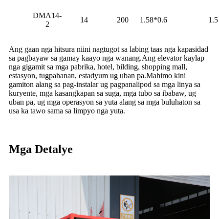
DMA14-
14
200
1.58*0.6
1.5
2
Ang gaan nga hitsura niini nagtugot sa labing taas nga kapasidad
sa pagbayaw sa gamay kaayo nga wanang.Ang elevator kaylap
nga gigamit sa mga pabrika, hotel, bilding, shopping mall,
estasyon, tugpahanan, estadyum ug uban pa.Mahimo kini
gamiton alang sa pag-instalar ug pagpanalipod sa mga linya sa
kuryente, mga kasangkapan sa suga, mga tubo sa ibabaw, ug
uban pa, ug mga operasyon sa yuta alang sa mga buluhaton sa
usa ka tawo sama sa limpyo nga yuta.
Mga Detalye