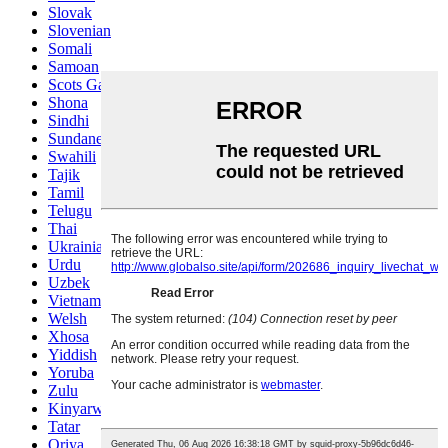
Slovak
Slovenian
Somali
Samoan
Scots Gaelic
Shona
Sindhi
Sundanese
Swahili
Tajik
Tamil
Telugu
Thai
Ukrainian
Urdu
Uzbek
Vietnamese
Welsh
Xhosa
Yiddish
Yoruba
Zulu
Kinyarwanda
Tatar
Oriya